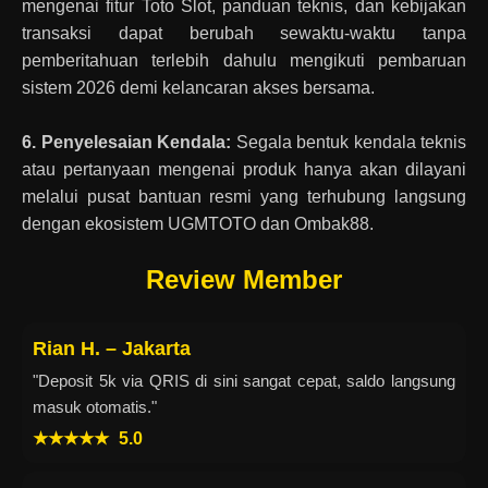
mengenai fitur Toto Slot, panduan teknis, dan kebijakan
transaksi dapat berubah sewaktu-waktu tanpa
pemberitahuan terlebih dahulu mengikuti pembaruan
sistem 2026 demi kelancaran akses bersama.
6. Penyelesaian Kendala:
Segala bentuk kendala teknis
atau pertanyaan mengenai produk hanya akan dilayani
melalui pusat bantuan resmi yang terhubung langsung
dengan ekosistem UGMTOTO dan Ombak88.
Review Member
Rian H. – Jakarta
"Deposit 5k via QRIS di sini sangat cepat, saldo langsung
masuk otomatis."
★★★★★
5.0