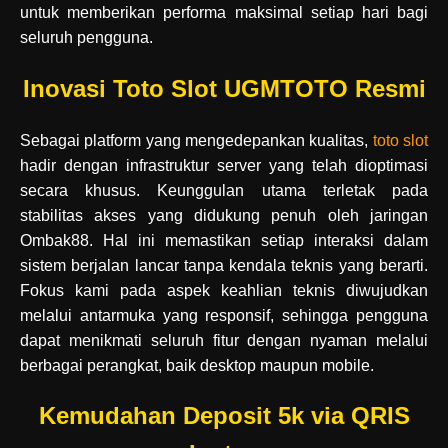
untuk memberikan performa maksimal setiap hari bagi
seluruh pengguna.
Inovasi Toto Slot UGMTOTO Resmi
Sebagai platform yang mengedepankan kualitas,
toto slot
hadir dengan infrastruktur server yang telah dioptimasi
secara khusus. Keunggulan utama terletak pada
stabilitas akses yang didukung penuh oleh jaringan
Ombak88. Hal ini memastikan setiap interaksi dalam
sistem berjalan lancar tanpa kendala teknis yang berarti.
Fokus kami pada aspek keahlian teknis diwujudkan
melalui antarmuka yang responsif, sehingga pengguna
dapat menikmati seluruh fitur dengan nyaman melalui
berbagai perangkat, baik desktop maupun mobile.
Kemudahan Deposit 5k via QRIS