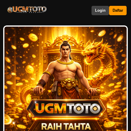
Login
Daftar