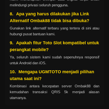
melindungi privasi seluruh pengguna.
Apa yang harus dilakukan jika Link
Alternatif Ombak88 tidak bisa dibuka?
Gunakan link alternatif terbaru yang tertera di sini atau
hubungi pusat bantuan kami.
Apakah fitur Toto Slot kompatibel untuk
perangkat mobile?
Ya, seluruh sistem kami sudah sepenuhnya responsif
untuk Android dan iOS.
Mengapa UGMTOTO menjadi pilihan
utama saat ini?
Kombinasi antara kecepatan server Ombak88 dan
kemudahan transaksi QRIS 5k menjadi alasan
utamanya.